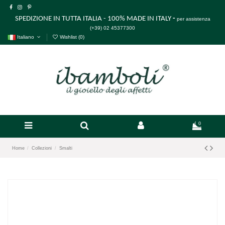
SPEDIZIONE IN TUTTA ITALIA - 100% MADE IN ITALY
-
per assistenza
(+39) 02 45377300
Italiano
Wishlist (
0
)
0
Home
Collezioni
Smalti