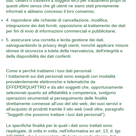
dati, cederli o trasferirli a soggetti terzi per trattamenti propri di
questi ultimi senza che gli utenti ne siano stati previamente
informati e abbiano concesso il loro consenso;
4. rispondere alle richieste di cancellazione, modifica,
integrazione dei dati forniti, opposizione al trattamento dei dati
per fini di invio di informazioni commerciali e pubblicitarie;
5. assicurare una corretta e lecita gestione dei dati,
salvaguardando la privacy degli utenti, nonché applicare misure
idonee di sicurezza a tutela della riservatezza, dell’integrità e
della disponibilità dei dati conferiti.
Come e perché trattiamo i tuoi dati personali
I trattamenti sui dati personali sono eseguiti con modalità
prevalentemente elettroniche e telematiche da
EFFEPERQUATTRO e da altri soggetti che, opportunamente
selezionati quanto ad affidabilità e competenza, svolgono
operazioni strumentali al perseguimento delle finalità
strettamente connesse all'uso del sito web, dei suoi servizi e
all'acquisto di prodotti tramite il sito web (vedi oltre, paragrafo
"Soggetti che possono trattare i tuoi dati personali").
Le specifiche finalità per le quali i dati sono trattati sono
riepilogate, di volta in volta, nell’informativa ex art. 13, d. lgs