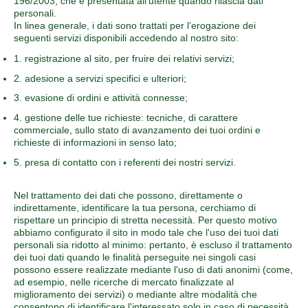
196/2003, che è presentata all’utente quando rilascia dati
personali.
In linea generale, i dati sono trattati per l’erogazione dei
seguenti servizi disponibili accedendo al nostro sito:
1. registrazione al sito, per fruire dei relativi servizi;
2. adesione a servizi specifici e ulteriori;
3. evasione di ordini e attività connesse;
4. gestione delle tue richieste: tecniche, di carattere
commerciale, sullo stato di avanzamento dei tuoi ordini e
richieste di informazioni in senso lato;
5. presa di contatto con i referenti dei nostri servizi.
Nel trattamento dei dati che possono, direttamente o
indirettamente, identificare la tua persona, cerchiamo di
rispettare un principio di stretta necessità. Per questo motivo
abbiamo configurato il sito in modo tale che l'uso dei tuoi dati
personali sia ridotto al minimo: pertanto, è escluso il trattamento
dei tuoi dati quando le finalità perseguite nei singoli casi
possono essere realizzate mediante l'uso di dati anonimi (come,
ad esempio, nelle ricerche di mercato finalizzate al
miglioramento dei servizi) o mediante altre modalità che
consentono di identificare l'interessato solo in caso di necessità