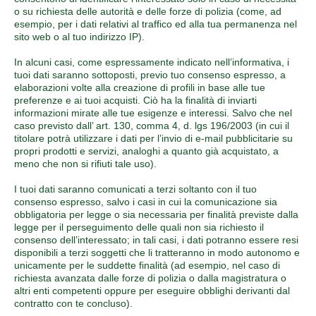
o su richiesta delle autorità e delle forze di polizia (come, ad
esempio, per i dati relativi al traffico ed alla tua permanenza nel
sito web o al tuo indirizzo IP).
In alcuni casi, come espressamente indicato nell’informativa, i
tuoi dati saranno sottoposti, previo tuo consenso espresso, a
elaborazioni volte alla creazione di profili in base alle tue
preferenze e ai tuoi acquisti. Ciò ha la finalità di inviarti
informazioni mirate alle tue esigenze e interessi. Salvo che nel
caso previsto dall’ art. 130, comma 4, d. lgs 196/2003 (in cui il
titolare potrà utilizzare i dati per l’invio di e-mail pubblicitarie su
propri prodotti e servizi, analoghi a quanto già acquistato, a
meno che non si rifiuti tale uso).
I tuoi dati saranno comunicati a terzi soltanto con il tuo
consenso espresso, salvo i casi in cui la comunicazione sia
obbligatoria per legge o sia necessaria per finalità previste dalla
legge per il perseguimento delle quali non sia richiesto il
consenso dell’interessato; in tali casi, i dati potranno essere resi
disponibili a terzi soggetti che li tratteranno in modo autonomo e
unicamente per le suddette finalità (ad esempio, nel caso di
richiesta avanzata dalle forze di polizia o dalla magistratura o
altri enti competenti oppure per eseguire obblighi derivanti dal
contratto con te concluso).