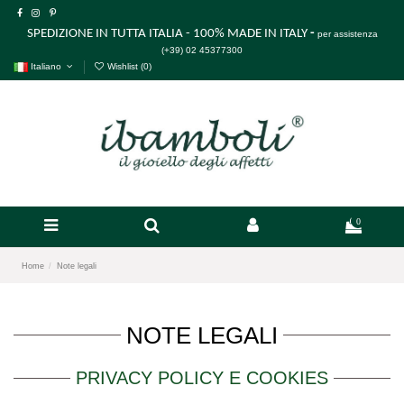
SPEDIZIONE IN TUTTA ITALIA - 100% MADE IN ITALY
-
per assistenza
(+39) 02 45377300
Italiano
Wishlist (
0
)
0
Home
Note legali
NOTE LEGALI
PRIVACY POLICY E COOKIES