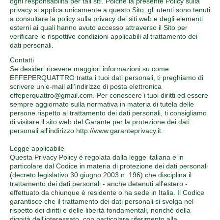
ogni responsabilità per tali siti. Poiché la presente Policy sulla
privacy si applica unicamente a questo Sito, gli utenti sono tenuti
a consultare la policy sulla privacy dei siti web e degli elementi
esterni ai quali hanno avuto accesso attraverso il Sito per
verificare le rispettive condizioni applicabili al trattamento dei
dati personali.
Contatti
Se desideri ricevere maggiori informazioni su come
EFFEPERQUATTRO tratta i tuoi dati personali, ti preghiamo di
scrivere un’e-mail all’indirizzo di posta elettronica
effeperquattro@gmail.com. Per conoscere i tuoi diritti ed essere
sempre aggiornato sulla normativa in materia di tutela delle
persone rispetto al trattamento dei dati personali, ti consigliamo
di visitare il sito web del Garante per la protezione dei dati
personali all'indirizzo http://www.garanteprivacy.it.
Legge applicabile
Questa Privacy Policy è regolata dalla legge italiana e in
particolare dal Codice in materia di protezione dei dati personali
(decreto legislativo 30 giugno 2003 n. 196) che disciplina il
trattamento dei dati personali - anche detenuti all'estero -
effettuato da chiunque è residente o ha sede in Italia. Il Codice
garantisce che il trattamento dei dati personali si svolga nel
rispetto dei diritti e delle libertà fondamentali, nonché della
dignità dell'interessato, con particolare riferimento alla