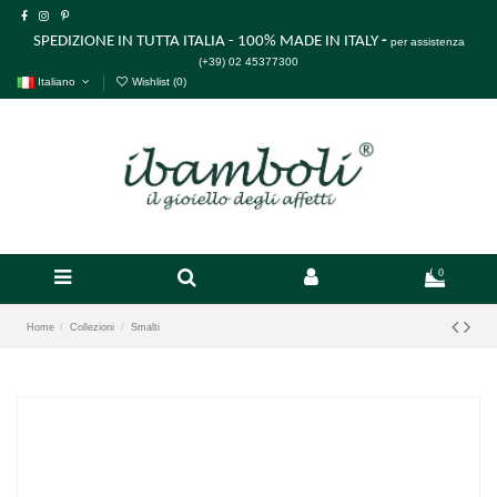
SPEDIZIONE IN TUTTA ITALIA - 100% MADE IN ITALY
-
per assistenza
(+39) 02 45377300
Italiano
Wishlist (
0
)
0
Home
Collezioni
Smalti