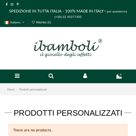
SPEDIZIONE IN TUTTA ITALIA - 100% MADE IN ITALY
-
per assistenza
(+39) 02 45377300
Italiano
Wishlist (
0
)
0
Home
Prodotti personalizzati
PRODOTTI PERSONALIZZATI
There are no products.