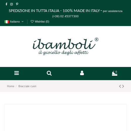
SPEDIZIONE IN TUTTA ITALIA - 100% MADE IN ITALY
-
per assistenza
(+39) 02 45377300
Italiano
Wishlist (
0
)
0
Home
Bracciale cuori