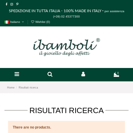
SPEDIZIONE IN TUTTA ITALIA - 100% MADE IN ITALY
-
per assistenza
(+39) 02 45377300
Italiano
Wishlist (
0
)
0
Home
Risultati ricerca
RISULTATI RICERCA
There are no products.