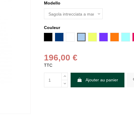
Modello
Couleur
Noir
Blu Navy
Blanc
Bleu ciel
Limone Fluo
Lavanda
Arancione
Bleu
196,00 €
TTC
Ajouter au panier