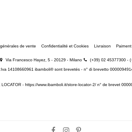
 générales de vente
Confidentialité et Cookies
Livraison
Paiment
Via Francesco Hayez, 5 - 20129 - Milano
(+39) 02 45377300 - 
.Iva 14108660961 ibamboli® sont brevetés - n° di brevetto 00000949
 LOCATOR -
https://www.ibamboli.it/store-locator-2/
n° de brevet 000