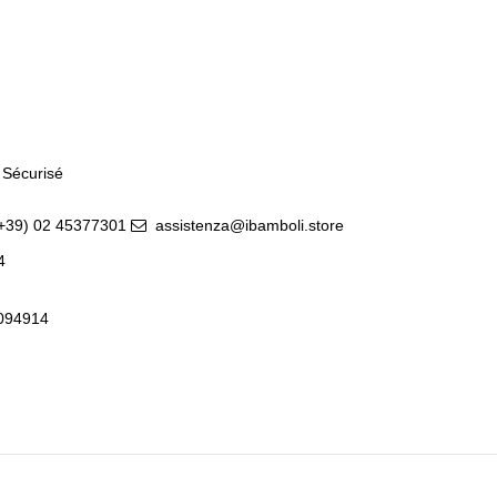
 Sécurisé
(+39) 02 45377301
assistenza@ibamboli.store
14
0094914