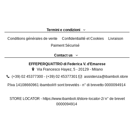
Termini e condizioni
Conditions générales de vente
Confidentialité et Cookies
Livraison
Paiment Sécurisé
Contact us
EFFEPERQUATTRO di Federica V. d'Emarese
Via Francesco Hayez, 5 - 20129 - Milano
(+39) 02 45377300 - (+39) 02 45377301
assistenza@ibamboli.store
P.Iva 14108660961 ibamboli® sont brevetés - n° di brevetto 0000094914
STORE LOCATOR -
https://www.ibamboli.it/store-locator-2/
n° de brevet
0000094914