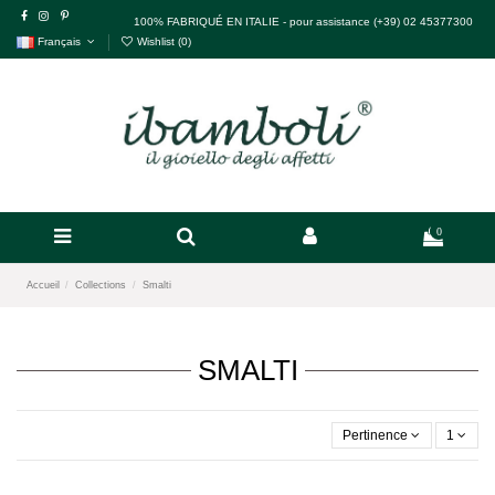
100% FABRIQUÉ EN ITALIE - pour assistance (+39) 02 45377300
Français
Wishlist (
0
)
0
Accueil
Collections
Smalti
SMALTI
Pertinence
1