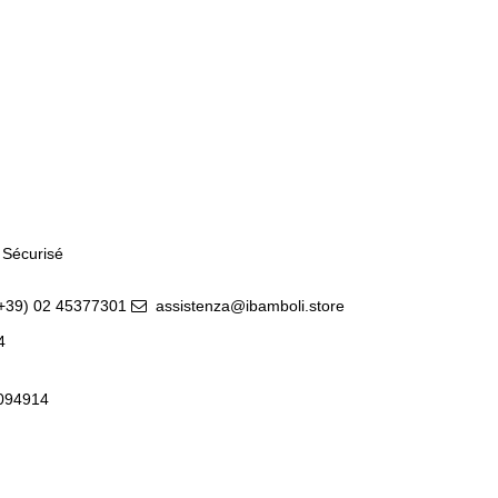
 Sécurisé
(+39) 02 45377301
assistenza@ibamboli.store
14
0094914