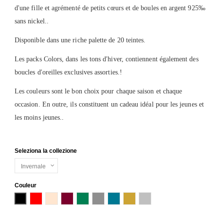
d'une fille et agrémenté de petits cœurs et de boules en argent 925‰
sans nickel..
Disponible dans une riche palette de 20 teintes.
Les packs Colors, dans les tons d'hiver, contiennent également des
boucles d'oreilles exclusives assorties.!
Les couleurs sont le bon choix pour chaque saison et chaque
occasion. En outre, ils constituent un cadeau idéal pour les jeunes et
les moins jeunes..
Seleziona la collezione
Couleur
Noir
Rouge
Cipria
Bordeaux
Verde Muschio
Gris
Blu Petrolio
Oro
Argento