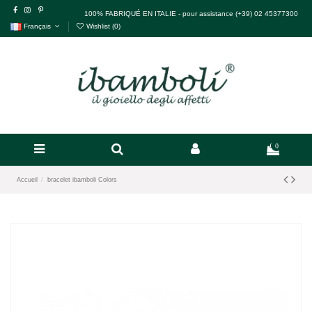
100% FABRIQUÉ EN ITALIE - pour assistance (+39) 02 45377300
Français
Wishlist (
0
)
0
Accueil
bracelet ibamboli Colors