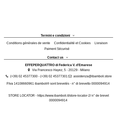
Termini e condizioni
Conditions générales de vente
Confidentialité et Cookies
Livraison
Paiment Sécurisé
Contact us
EFFEPERQUATTRO di Federica V. d'Emarese
Via Francesco Hayez, 5 - 20129 - Milano
(+39) 02 45377300 - (+39) 02 45377301
assistenza@ibamboli.store
P.Iva 14108660961 ibamboli® sont brevetés - n° di brevetto 0000094914
STORE LOCATOR -
https://www.ibamboli.it/store-locator-2/
n° de brevet
0000094914