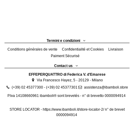
Termini e condizioni
Conditions générales de vente
Confidentialité et Cookies
Livraison
Paiment Sécurisé
Contact us
EFFEPERQUATTRO di Federica V. d'Emarese
Via Francesco Hayez, 5 - 20129 - Milano
(+39) 02 45377300 - (+39) 02 45377301
assistenza@ibamboli.store
P.Iva 14108660961 ibamboli® sont brevetés - n° di brevetto 0000094914
STORE LOCATOR -
https://www.ibamboli.it/store-locator-2/
n° de brevet
0000094914