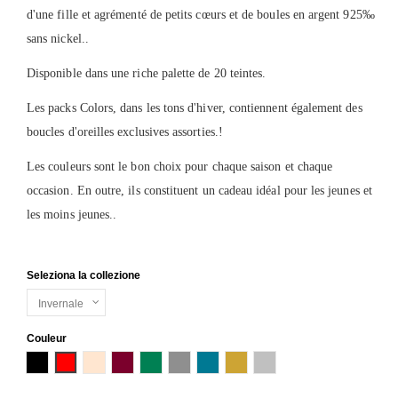
d'une fille et agrémenté de petits cœurs et de boules en argent 925‰
sans nickel..
Disponible dans une riche palette de 20 teintes.
Les packs Colors, dans les tons d'hiver, contiennent également des
boucles d'oreilles exclusives assorties.!
Les couleurs sont le bon choix pour chaque saison et chaque
occasion. En outre, ils constituent un cadeau idéal pour les jeunes et
les moins jeunes..
Seleziona la collezione
Couleur
Noir
Rouge
Cipria
Bordeaux
Verde Muschio
Gris
Blu Petrolio
Oro
Argento