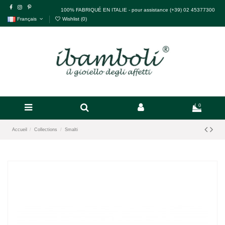
100% FABRIQUÉ EN ITALIE - pour assistance (+39) 02 45377300
Français
Wishlist (
0
)
0
Accueil
Collections
Smalti