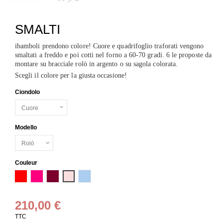
SMALTI
ibamboli prendono colore! Cuore e quadrifoglio traforati vengono
smaltati a freddo e poi cotti nel forno a 60-70 gradi. 6 le proposte da
montare su bracciale rolò in argento o su sagola colorata.
Scegli il colore per la giusta occasione!
Ciondolo
Modello
Couleur
Rouge
Rosa fluo
Bordeaux
Rosa baby
Azzurro baby
210,00 €
TTC