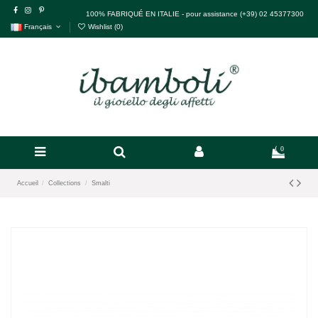
100% FABRIQUÉ EN ITALIE - pour assistance (+39) 02 45377300
Français
Wishlist (
0
)
0
Accueil
Collections
Smalti