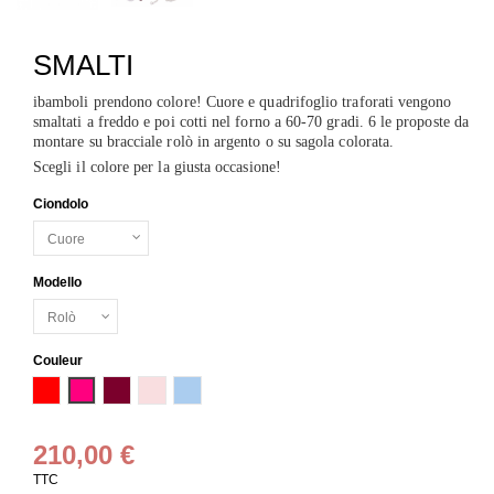
SMALTI
ibamboli prendono colore! Cuore e quadrifoglio traforati vengono
smaltati a freddo e poi cotti nel forno a 60-70 gradi. 6 le proposte da
montare su bracciale rolò in argento o su sagola colorata.
Scegli il colore per la giusta occasione!
Ciondolo
Modello
Couleur
Rouge
Rosa fluo
Bordeaux
Rosa baby
Azzurro baby
210,00 €
TTC