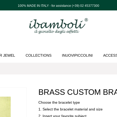
100% MADE IN ITALY - for assistance (+39) 02 45377300
R JEWEL
COLLECTIONS
INUOVIPICCOLINI
ACCES
BRASS CUSTOM BR
Choose the bracelet type
1. Select the bracelet material and size
2. Insert your favorite subject