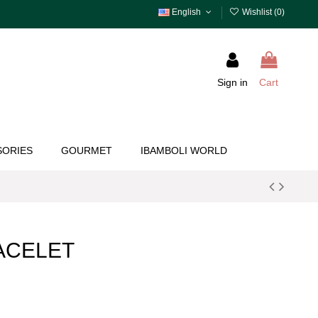
English
Wishlist (
0
)
Sign in
Cart
SORIES
GOURMET
IBAMBOLI WORLD
ACELET