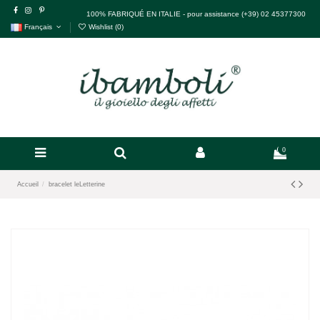
100% FABRIQUÉ EN ITALIE - pour assistance (+39) 02 45377300
Français
Wishlist (
0
)
0
Accueil
bracelet leLetterine