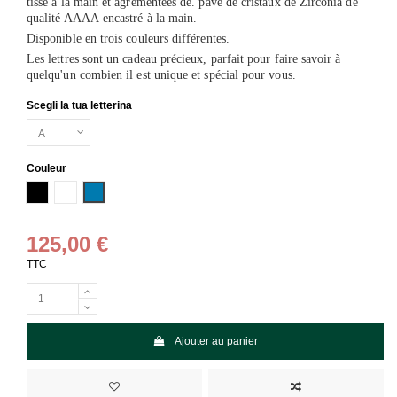
tissé à la main et agrémentées de.
pavé de cristaux de Zirconia de
qualité AAAA
encastré à la main.
Disponible en trois couleurs différentes.
Les lettres sont un cadeau précieux, parfait pour faire savoir à
quelqu'un combien il est unique et spécial pour vous.
Scegli la tua letterina
Couleur
Noir
Blanc
Bleu
125,00 €
TTC
Ajouter au panier