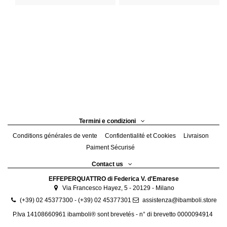
Termini e condizioni
Conditions générales de vente
Confidentialité et Cookies
Livraison
Paiment Sécurisé
Contact us
EFFEPERQUATTRO di Federica V. d'Emarese
Via Francesco Hayez, 5 - 20129 - Milano
(+39) 02 45377300 - (+39) 02 45377301
assistenza@ibamboli.store
P.Iva 14108660961 ibamboli® sont brevetés - n° di brevetto 0000094914